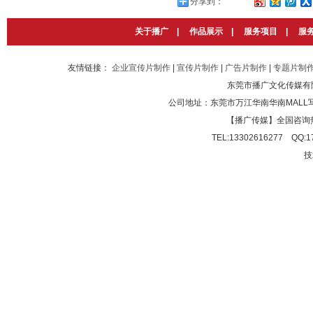
分享到：
关于播广
|
作品展示
|
服务项目
|
服
友情链接：
企业宣传片制作
|
宣传片制作
|
广告片制作
|
专题片制
东莞市播广文化传媒有
公司地址：东莞市万江华南华南MALL写
【播广传媒】全国咨询热线：40
TEL:13302616277 QQ:
技