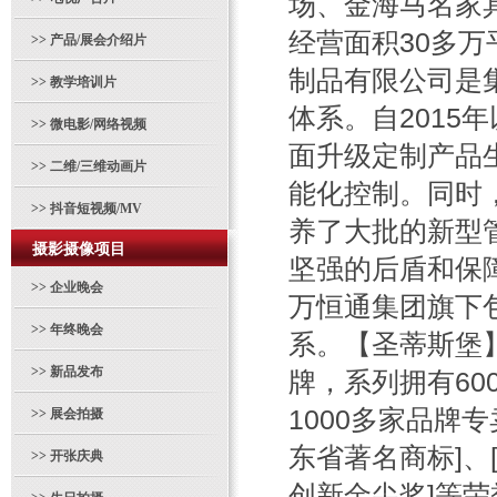
场、金海马名家
经营面积30多万
>>
产品/展会介绍片
制品有限公司是
>>
教学培训片
体系。自2015
>>
微电影/网络视频
面升级定制产品
>>
二维/三维动画片
能化控制。同时
>>
抖音短视频/MV
养了大批的新型
摄影摄像项目
坚强的后盾和保
>>
企业晚会
万恒通集团旗下
>>
年终晚会
系。【圣蒂斯堡
>>
新品发布
牌，系列拥有6
1000多家品牌
>>
展会拍摄
东省著名商标]、
>>
开张庆典
创新金尖奖]等