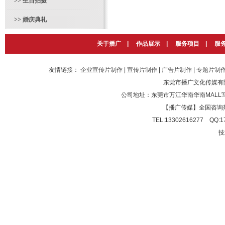
>>
生日拍摄
>>
婚庆典礼
关于播广
|
作品展示
|
服务项目
|
服
友情链接：
企业宣传片制作
|
宣传片制作
|
广告片制作
|
专题片制
东莞市播广文化传媒有
公司地址：东莞市万江华南华南MALL写
【播广传媒】全国咨询热线：40
TEL:13302616277 QQ:
技