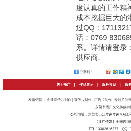
度认真的工作精
成本挖掘巨大的
过QQ：171132
话：0769-830
系。详情请登录：ht
供应商.
分享到：
关于播广
|
作品展示
|
服务项目
|
服
友情链接：
企业宣传片制作
|
宣传片制作
|
广告片制作
|
专题片制
东莞市播广文化传媒有
公司地址：东莞市万江华南华南MALL写
【播广传媒】全国咨询热线：40
TEL:13302616277 QQ: