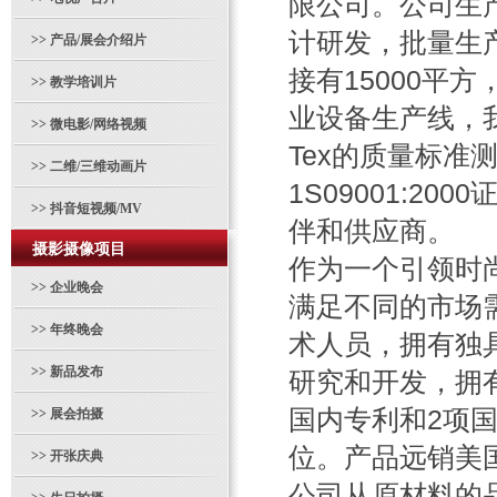
限公司。公司生
计研发，批量生
>>
产品/展会介绍片
接有15000平
>>
教学培训片
业设备生产线，我
>>
微电影/网络视频
Tex的质量标准
>>
二维/三维动画片
1S09001:2
>>
抖音短视频/MV
伴和供应商。
摄影摄像项目
作为一个引领时
>>
企业晚会
满足不同的市场
>>
年终晚会
术人员，拥有独
>>
新品发布
研究和开发，拥
国内专利和2项
>>
展会拍摄
位。产品远销美
>>
开张庆典
公司从原材料的